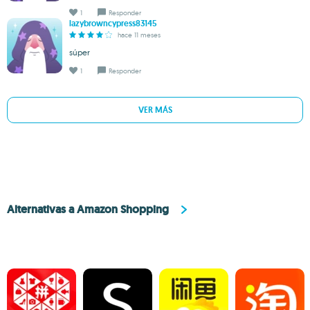
1
Responder
lazybrowncypress83145
hace 11 meses
súper
1
Responder
VER MÁS
Alternativas a Amazon Shopping