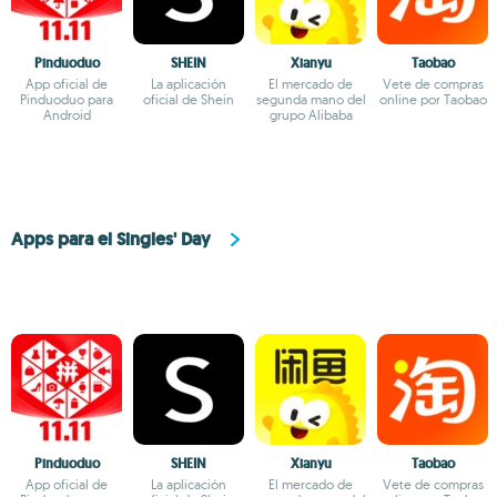
Pinduoduo
SHEIN
Xianyu
Taobao
App oficial de
La aplicación
El mercado de
Vete de compras
Pinduoduo para
oficial de Shein
segunda mano del
online por Taobao
Android
grupo Alibaba
Apps para el Singles' Day
Pinduoduo
SHEIN
Xianyu
Taobao
App oficial de
La aplicación
El mercado de
Vete de compras