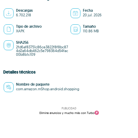
Descargas
Fecha
6.702.218
20 jul. 2026
Tipo de archivo
Tamaño
XAPK
110.86 MB
SHA256
2fd6af83751c86ce3822f8f8bc87
4d2a64db462c5e798364d54fac
00b8b1c109
Detalles técnicos
Nombre de paquete
com.amazon.mShop.android.shopping
PUBLICIDAD
Elimina anuncios y mucho más con Turbo