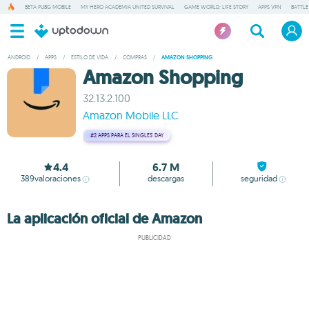
BETA PUBG MOBILE
MY HERO ACADEMIA UNITED SURVIVAL
GAME WORLD: LIFE STORY
APPS VPN
BATTLE
ANDROID
/
APPS
/
ESTILO DE VIDA
/
COMPRAS
/
AMAZON SHOPPING
Amazon Shopping
32.13.2.100
Amazon Mobile LLC
#2
APPS PARA EL SINGLES' DAY
4.4
6.7 M
389
valoraciones
descargas
seguridad
La aplicación oficial de Amazon
PUBLICIDAD