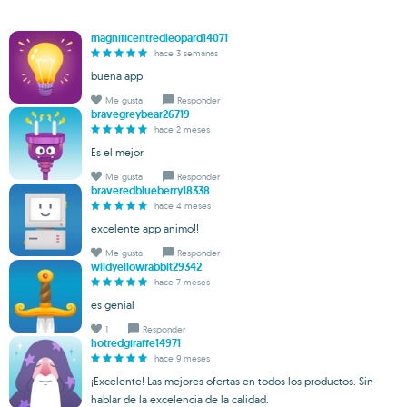
magnificentredleopard14071
hace 3 semanas
buena app
Me gusta
Responder
bravegreybear26719
hace 2 meses
Es el mejor
Me gusta
Responder
braveredblueberry18338
hace 4 meses
excelente app animo!!
Me gusta
Responder
wildyellowrabbit29342
hace 7 meses
es genial
1
Responder
hotredgiraffe14971
hace 9 meses
¡Excelente! Las mejores ofertas en todos los productos. Sin
hablar de la excelencia de la calidad.