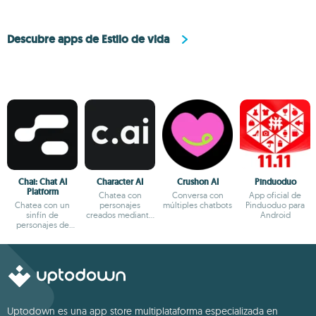
Descubre apps de Estilo de vida
Chai: Chat AI
Character AI
Crushon AI
Pinduoduo
Platform
Chatea con
Conversa con
App oficial de
Chatea con un
personajes
múltiples chatbots
Pinduoduo para
sinfín de
creados mediante
Android
personajes de
IA
fantasía
Uptodown es una app store multiplataforma especializada en